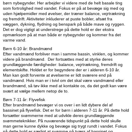
børn nybegynder. Her arbejder vi videre med de helt basale ting
som fortrolighed med vandet. Fokus er på at bevæge sig med og
uden hjælpemidler med øvelser, der træner balance, vejrtrækning
og fremdrift. Aktiviteter inkluderer at puste bobler, afsæt fra
væggen, dykning, flydning og benspark på både mave og ryggen.
Det er dog vigtigt at understrege på dette hold er der ekstra
opmærksom på at man både er nybegynder og kommer fra det
varme vand.
Børn 6-10 år: Brandmænd
Efter vandmænd forbliver man i samme bassin, vinklen, og kommer
videre på brandmænd. Der fortsættes med at styrke deres
grundlæggende færdigheder: balance, vejrtrækning, fremdrift og
elementskifte. Holdet er for begyndere der er i alderen 6-10 år.
Man kan godt forvente at øvelserne er lidt sværere end på
vandmænd. Hvis man er i tvivl om det skal være vandmænd eller
brandmænd, så tøv ikke med at kontakte os, da det godt kan være
svært at vælge mellem netop de to.
Børn 7-11 år: Flyvefisk
Efter brandmænd bevæger vi os over i en lidt dybere del af
bassinet på flyvefisk. Det er for børn i alderen 7-11 år. På dette hold
forsætter svømmerne med at udvikle deres grundlæggende
svømmeteknikker. På nuværende tidspunkt på dette hold skulle
man gerne kunne dykke og bevæge sig trygt rundt i vandet. Fokus
på dette hold er særligt at svømme på tværs af bassinet og