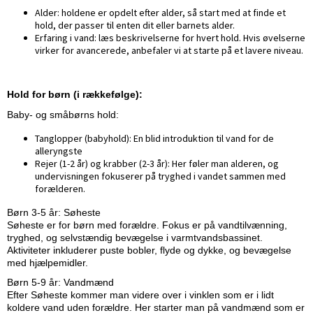
Alder: holdene er opdelt efter alder, så start med at finde et
hold, der passer til enten dit eller barnets alder.
Erfaring i vand: læs beskrivelserne for hvert hold. Hvis øvelserne
virker for avancerede, anbefaler vi at starte på et lavere niveau.
Hold for børn (i rækkefølge):
Baby- og småbørns hold:
Tanglopper (babyhold): En blid introduktion til vand for de
alleryngste
Rejer (1-2 år) og krabber (2-3 år): Her føler man alderen, og
undervisningen fokuserer på tryghed i vandet sammen med
forælderen.
Børn 3-5 år: Søheste
Søheste er for børn med forældre. Fokus er på vandtilvænning,
tryghed, og selvstændig bevægelse i varmtvandsbassinet.
Aktiviteter inkluderer puste bobler, flyde og dykke, og bevægelse
med hjælpemidler.
Børn 5-9 år: Vandmænd
Efter Søheste kommer man videre over i vinklen som er i lidt
koldere vand uden forældre. Her starter man på vandmænd som er