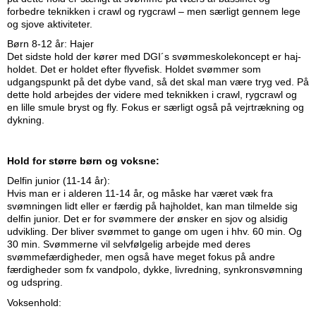
forbedre teknikken i crawl og rygcrawl – men særligt gennem lege
og sjove aktiviteter.
Børn 8-12 år: Hajer
Det sidste hold der kører med DGI´s svømmeskolekoncept er haj-
holdet. Det er holdet efter flyvefisk. Holdet svømmer som
udgangspunkt på det dybe vand, så det skal man være tryg ved. På
dette hold arbejdes der videre med teknikken i crawl, rygcrawl og
en lille smule bryst og fly. Fokus er særligt også på vejrtrækning og
dykning.
Hold for større børn og voksne:
Delfin junior (11-14 år):
Hvis man er i alderen 11-14 år, og måske har været væk fra
svømningen lidt eller er færdig på hajholdet, kan man tilmelde sig
delfin junior. Det er for svømmere der ønsker en sjov og alsidig
udvikling. Der bliver svømmet to gange om ugen i hhv. 60 min. Og
30 min. Svømmerne vil selvfølgelig arbejde med deres
svømmefærdigheder, men også have meget fokus på andre
færdigheder som fx vandpolo, dykke, livredning, synkronsvømning
og udspring.
Voksenhold: