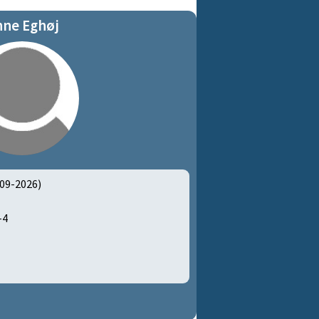
nne Eghøj
09-2026)
3-4