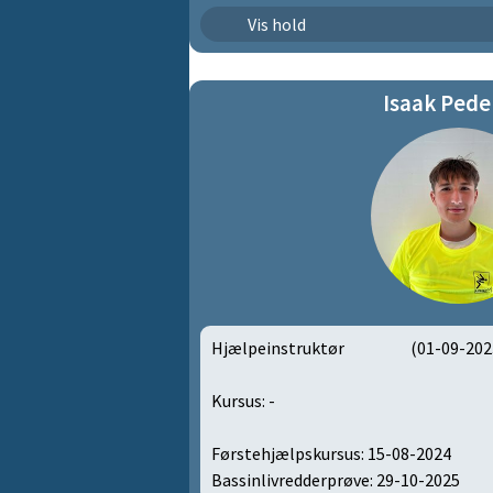
Tanglopper (baby 8 uger-1 år | 10
Vis hold
Isaak Pede
Hjælpeinstruktør
(01-09-202
Kursus: -
Førstehjælpskursus: 15-08-2024
Bassinlivredderprøve: 29-10-2025