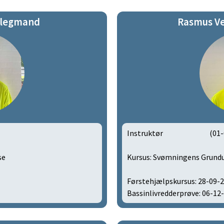
1
Blegmand
Rasmus Ve
2
3
4
5
6
7
Instruktør
(01-
8
se
9
Kursus: Svømningens Grund
0
Førstehjælpskursus: 28-09-
Bassinlivredderprøve: 06-12
1