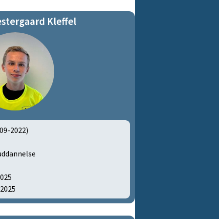
stergaard Kleffel
09-2022)
uddannelse
2025
-2025