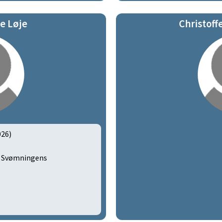
ie Løje
Christoff
026)
, Svømningens