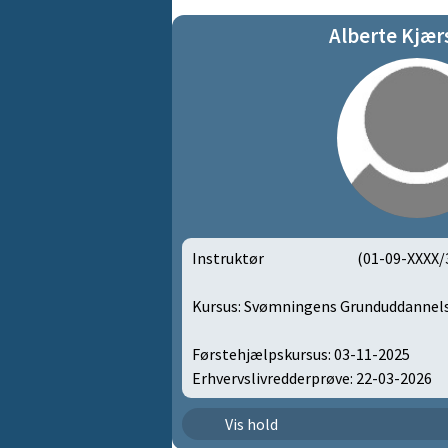
Alberte Kjær
Instruktør
(01-09-XXXX/
Kursus: Svømningens Grunduddannel
Førstehjælpskursus: 03-11-2025
Erhvervslivredderprøve: 22-03-2026
A6 Master | 381
Vis hold