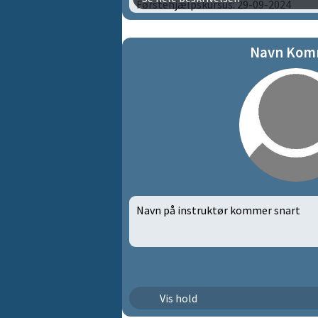
Førstehjælpskursus: 29-09-2024
Bassinlivredderprøve: 27-10-2025
Navn Kom
Navn på instruktør kommer snart
Aqua Fitness | 371
Vis hold