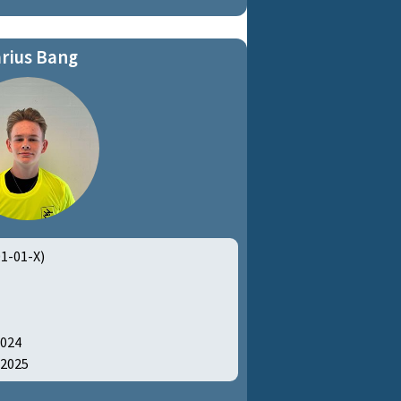
rius Bang
01-01-X)
2024
-2025