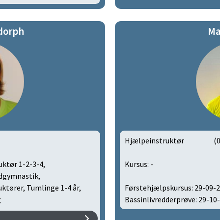
dorph
Ma
Hjælpeinstruktør
(
uktør 1-2-3-4,
Kursus: -
ndgymnastik,
uktører, Tumlinge 1-4 år,
Førstehjælpskursus: 29-09-
g
Bassinlivredderprøve: 29-10