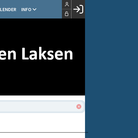
LENDER
INFO
Facebook login
Husk mig
Glemt password
Opret profil
LOG IND