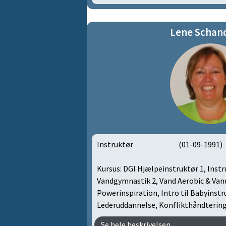
Lene Schan
Instruktør (01-09-1991)
Kursus: DGI Hjælpeinstruktør 1, Instr
Vandgymnastik 2, Vand Aerobic & Va
Powerinspiration, Intro til Babyinstr
Lederuddannelse, Konflikthåndterin
Se hele beskrivelsen