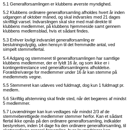
5.1 Generalforsamlingen er klubbens øverste myndighed.
5.2 Klubbens ordinære generalforsamling afholdes hvert år inden
udgangen af oktober måned, og skal indvarsles med 21 dages
skriftligt varsel. Indvarslingen skal ske med mail direkte til
klubbens medlemmer, på klubbens hjemmeside samt gennem
klubbens medlemsblad, hvis et sådant findes.
5.3 Enhver lovligt indvarslet generalforsamling er
beslutningsdygtig, uden hensyn til det fremmødte antal, ved
simpelt stemmeflertal.
5.4
Adgang og stemmeret til generalforsamlingen har samtlige
klubbens medlemmer, der er fyldt 16 år, og som ikke er i
kontingentrestance ved generalforsamlingens afholdelse.
Forældre/værge for medlemmer under 16 år kan stemme på
medlemmets vegne.
5.5 Stemmeret kan udøves ved fuldmagt, dog kun 1 fuldmagt pr.
medlem.
5.6 Skriftlig afstemning skal finde sted, når det begæres af mindst
5 medlemmer.
5.7 Lovændringer kan kun vedtages når mindst 2/3 af de
stemmeberettigede medlemmer stemmer herfor. Kan et sådant
flertal ikke opnås på den ordinære generalforsamling, indkalder
bestyrelsen, inden 14 dage fra den ordinære generalforsamling, til