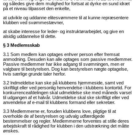
og således give dem mulighed for fortsat at dyrke en sund idræt
på et niveau tilpasset den enkelte,
at udvikle og uddanne elitesvømmere til at kunne repræsentere
klubben ved svømmestævner,
at skabe interesse for leder- og instruktørarbejdet, og give en
alsidig uddannelse til dette.
§ 3 Medlemsskab
3.1 Som medlem kan optages enhver person efter fremsat
anmodning.
Desuden kan alle optages som passive medlemmer.
Passive medlemmer har ikke adgang til svømningen, men er
valgbare til bestyrelsen.
Dog kan bestyrelsen nægte optagelse,
hvis særlige grunde taler herfor.
3.2 lndmeldelse kan ske på klubbens hjemmeside, samt ved
skriftligt eller ved personlig
henvendelse i klubbens kontortid.
For
konkurrenceafdelingen skal udmeldelse ske med måneds varsel
til udgangen af et halvår.
Udmeldelse skal ske skriftligt eller ved
anvendelse af e-mail til klubbens formand eller sekretær.
3.3 Medlemmerne er, foruden klubbens love, pligtige til at
overholde de af bestyrelsen og udvalg udfærdigede
bestemmelser og regler.
Medlemmerne forventes at stille deres
arbejdskraft til rådighed for klubben i den udstrækning det måtte
ønskes.