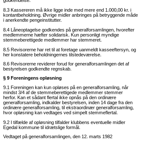
godkendelse.
8.3 Kassereren må ikke ligge inde med mere end 1.000,00 kr. i
kontantbeholdning. Øvrige midler anbringes på betryggende måde
i anerkendte pengeinstitutter.
8.4 Låneoptagelse godkendes på generalforsamlingen, hvorefter
medlemmerne hæfter solidarisk. Kun personligt myndige
stemmeberettigede medlemmer har stemmeret.
8.5 Revisorerne har ret til at foretage uanmeldt kasseeftersyn, og
her konstatere beholdningernes tilstedeværelse.
8.6 Revisorerne reviderer forud for generalforsamlingen det af
bestyrelsen godkendte regnskab.
§ 9
Foreningens opløsning
9.1 Foreningen kan kun opløses på en generalforsamling, når
mindst 3/4 af de stemmeberettigede medlemmer stemmer
herfor.
Kan et sådant flertal ikke opnås på den ordinære
generalforsamling, indkalder bestyrelsen, inden 14 dage fra den
ordinære generalforsamling, til ekstraordinær generalforsamling,
hvor opløsning kan vedtages ved simpelt stemmeflertal.
9.2 I tilfælde af opløsning tilfalder klubbens eventuelle midler
Egedal kommune til idrætslige
formål.
Vedtaget på generalforsamlingen, den 12. marts 1982