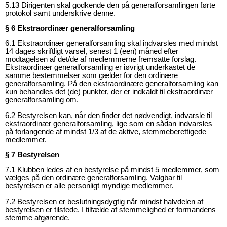
5.13 Dirigenten skal godkende den på generalforsamlingen førte
protokol samt underskrive denne.
§ 6 Ekstraordinær generalforsamling
6.1 Ekstraordinær generalforsamling skal indvarsles med mindst
14 dages skriftligt varsel, senest 1 (een) måned efter
modtagelsen af det/de af medlemmerne fremsatte forslag.
Ekstraordinær
generalforsamling er iøvrigt underkastet de
samme bestemmelser som gælder for den ordinære
generalforsamling. På den ekstraordinære generalforsamling kan
kun behandles det (de) punkter, der er indkaldt til ekstraordinær
generalforsamling om.
6.2 Bestyrelsen kan, når den finder det nødvendigt, indvarsle til
ekstraordinær generalforsamling, lige som en sådan indvarsles
på forlangende af mindst 1/3 af de aktive, stemmeberettigede
medlemmer.
§ 7 Bestyrelsen
7.1 Klubben ledes af en bestyrelse på mindst 5 medlemmer, som
vælges på den ordinære generalforsamling. Valgbar til
bestyrelsen er alle personligt myndige medlemmer.
7.2 Bestyrelsen er beslutningsdygtig når mindst halvdelen af
bestyrelsen er tilstede. I tilfælde af stemmelighed er formandens
stemme afgørende.