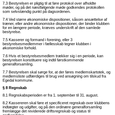
7.3 Bestyrelsen er pligtig til at føre protokol over afholdte
møder, og på det næstfølgende møde godkendes protokollen
som selvstændig punkt på dagsordenen.
7.4 Ved større økonomiske dispositioner, såsom ansættelse af
træner, eller andre økonomiske dispositioner, der binder klubben
for en længere periode, kræves underskrift af den samlede
bestyrelse.
7.5 Kasserer og formand i forening, eller 3
bestyrelsesmedlemmer i fællesskab tegner klubben i
økonomiske forhold.
7.6 Hvis et bestyrelsesmedlem trækker sig i en periode, kan
bestyrelsen konstituere sig indtil førstkommende
generalforsamling.
7.7 Bestyrelsen skal sørge for, at der føres medlemskartotek, og
medlemsliste udfærdiges til brug ved ansøgning om tilskud fra
Egedal kommune.
§ 8 Regnskab
8.1 Regnskabsperioden er fra 1. september til 31. august.
8.2 Kassereren skal føre et specificeret regnskab over klubbens
indtægter og udgifter, og på den ordinære generalforsamling
fremlægge det reviderede driftsregnskab og status til