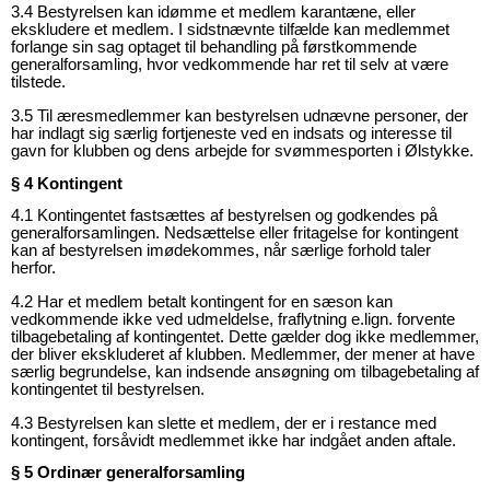
3.4 Bestyrelsen kan idømme et medlem karantæne, eller
ekskludere et medlem. I sidstnævnte tilfælde kan medlemmet
forlange sin sag optaget til behandling på førstkommende
generalforsamling, hvor vedkommende har ret til selv at være
tilstede.
3.5 Til æresmedlemmer kan bestyrelsen udnævne personer, der
har indlagt sig særlig fortjeneste ved en indsats og interesse til
gavn for klubben og dens arbejde for svømmesporten i Ølstykke.
§ 4 Kontingent
4.1 Kontingentet fastsættes af bestyrelsen og godkendes på
generalforsamlingen. Nedsættelse eller fritagelse for kontingent
kan af bestyrelsen imødekommes, når særlige forhold taler
herfor.
4.2 Har et medlem betalt kontingent for en sæson kan
vedkommende ikke ved udmeldelse, fraflytning e.lign. forvente
tilbagebetaling af kontingentet. Dette gælder dog ikke medlemmer,
der bliver ekskluderet af klubben. Medlemmer, der mener at have
særlig begrundelse, kan indsende ansøgning om tilbagebetaling af
kontingentet til bestyrelsen.
4.3 Bestyrelsen kan slette et medlem, der er i restance med
kontingent, forsåvidt medlemmet ikke har indgået anden aftale.
§ 5 Ordinær generalforsamling