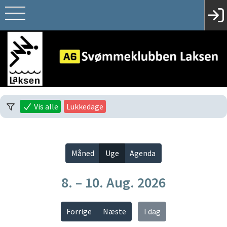
Vis alle
Lukkedage
Måned
Uge
Agenda
8. – 10. Aug. 2026
Forrige
Næste
I dag