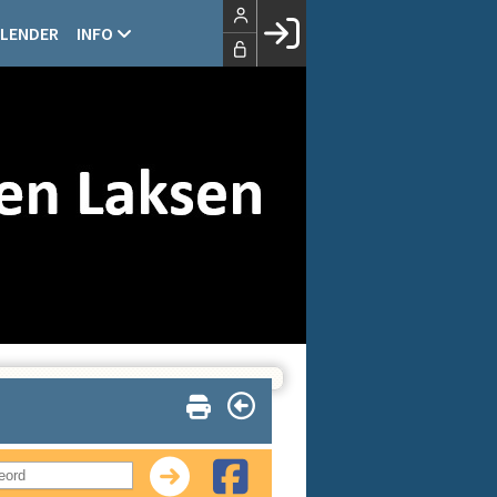
LENDER
INFO
Facebook login
Husk mig
Glemt password
Opret profil
LOG IND